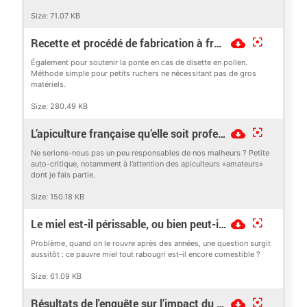
Size:
71.07 KB
Recette et procédé de fabrication à froid d’une pâte protéinée pour l’élevage de reines d’abeilles et la conduite des nuclei
Également pour soutenir la ponte en cas de disette en pollen.
Méthode simple pour petits ruchers ne nécessitant pas de gros
matériels.
Size:
280.49 KB
L’apiculture française qu’elle soit professionnelle ou amateur ne va pas bien
Ne serions-nous pas un peu responsables de nos malheurs ? Petite
auto-critique, notamment à l’attention des apiculteurs «amateurs»
dont je fais partie.
Size:
150.18 KB
Le miel est-il périssable, ou bien peut-il se garder éternellement ?
Problème, quand on le rouvre après des années, une question surgit
aussitôt : ce pauvre miel tout rabougri est-il encore comestible ?
Size:
61.09 KB
Résultats de l'enquête sur l’impact du frelon Vespa velutina sur les ruchers de Nouvelle Aquitaine 2025