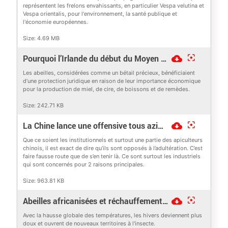
représentent les frelons envahissants, en particulier Vespa velutina et
Vespa orientalis, pour l'environnement, la santé publique et
l'économie européennes.
Size:
4.69 MB
Pourquoi l’Irlande du début du Moyen Âge avait-elle des lois sur les abeilles ?
Les abeilles, considérées comme un bétail précieux, bénéficiaient
d’une protection juridique en raison de leur importance économique
pour la production de miel, de cire, de boissons et de remèdes.
Size:
242.71 KB
La Chine lance une offensive tous azimuts, pour tenter de modifier la définition du miel
Que ce soient les institutionnels et surtout une partie des apiculteurs
chinois, il est exact de dire qu’ils sont opposés à l’adultération. C’est
faire fausse route que de s’en tenir là. Ce sont surtout les industriels
qui sont concernés pour 2 raisons principales.
Size:
963.81 KB
Abeilles africanisées et réchauffement climatique
Avec la hausse globale des températures, les hivers deviennent plus
doux et ouvrent de nouveaux territoires à l'insecte.