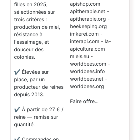
apishop.com
filles en 2025,
apitherapie.net -
sélectionnées sur
apitherapie.org -
trois critères :
beekeeping.org
production de miel,
imkerei.com -
résistance à
interapi.com - la-
l'essaimage, et
apicultura.com
douceur des
miels.eu -
colonies.
worldbees.com -
worldbees.info
✔ Élevées sur
worldbees.net -
place, par un
worldbees.org
producteur de reines
depuis 2013.
Faire offre...
✔ À partir de 27 € /
reine — remise sur
quantité.
✔ Commandes en