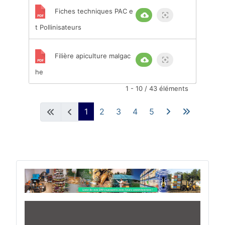
Fiches techniques PAC e
t Pollinisateurs
Filière apiculture malgac
he
1 - 10 / 43 éléments
1
2
3
4
5