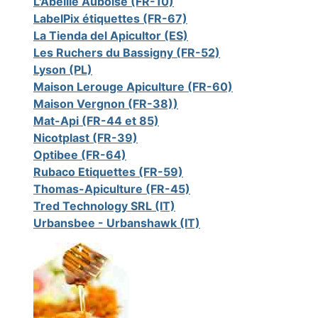
L'Abeille Auboise (FR-10)
LabelPix étiquettes (FR-67)
La Tienda del Apicultor (ES)
Les Ruchers du Bassigny (FR-52)
Lyson (PL)
Maison Lerouge Apiculture (FR-60)
Maison Vergnon (FR-38))
Mat-Api (FR-44 et 85)
Nicotplast (FR-39)
Optibee (FR-64)
Rubaco Etiquettes (FR-59)
Thomas-Apiculture (FR-45)
Tred Technology SRL (IT)
Urbansbee - Urbanshawk (IT)