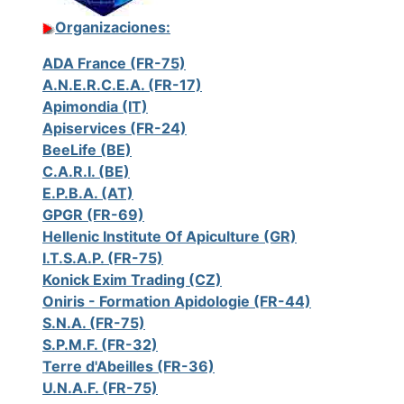
Organizaciones:
ADA France (FR-75)
A.N.E.R.C.E.A. (FR-17)
Apimondia (IT)
Apiservices (FR-24)
BeeLife (BE)
C.A.R.I. (BE)
E.P.B.A. (AT)
GPGR (FR-69)
Hellenic Institute Of Apiculture (GR)
I.T.S.A.P. (FR-75)
Konick Exim Trading (CZ)
Oniris - Formation Apidologie (FR-44)
S.N.A. (FR-75)
S.P.M.F. (FR-32)
Terre d'Abeilles (FR-36)
U.N.A.F. (FR-75)