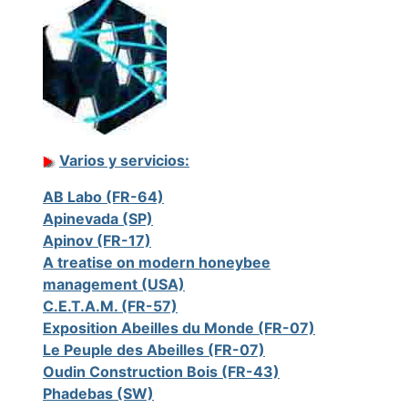
Varios y servicios:
AB Labo (FR-64)
Apinevada (SP)
Apinov (FR-17)
A treatise on modern honeybee
management (USA)
C.E.T.A.M. (FR-57)
Exposition Abeilles du Monde (FR-07)
Le Peuple des Abeilles (FR-07)
Oudin Construction Bois (FR-43)
Phadebas (SW)