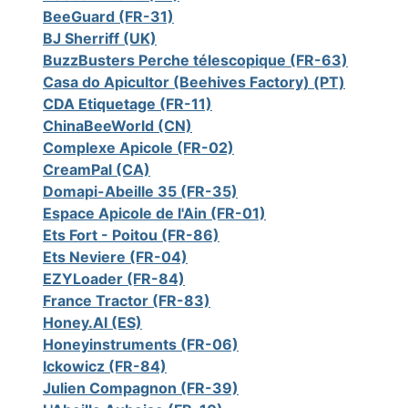
BeeGuard (FR-31)
BJ Sherriff (UK)
BuzzBusters Perche télescopique (FR-63)
Casa do Apicultor (Beehives Factory) (PT)
CDA Etiquetage (FR-11)
ChinaBeeWorld (CN)
Complexe Apicole (FR-02)
CreamPal (CA)
Domapi-Abeille 35 (FR-35)
Espace Apicole de l'Ain (FR-01)
Ets Fort - Poitou (FR-86)
Ets Neviere (FR-04)
EZYLoader (FR-84)
France Tractor (FR-83)
Honey.AI (ES)
Honeyinstruments (FR-06)
Ickowicz (FR-84)
Julien Compagnon (FR-39)