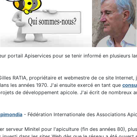
ur portail Apiservices pour se tenir informé en plusieurs l
Gilles RATIA, propriétaire et webmestre de ce site Internet,
ans les années 1970. J'ai ensuite exercé en tant que
consul
 projets de développement apicole. J'ai écrit de nombreux ar
Apimondia
- Fédération Internationale des Associations Ap
er serveur Minitel pour l'apiculture (fin des années 80), pl
is investi dans les sites Web dès que le réseau a été ouvert 