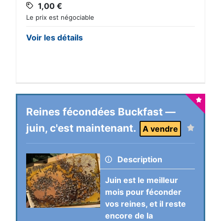
1,00
€
Le prix est négociable
Voir les détails
Reines fécondées Buckfast —
juin, c'est maintenant.
A vendre
Description
Juin est le meilleur
mois pour féconder
vos reines, et il reste
encore de la