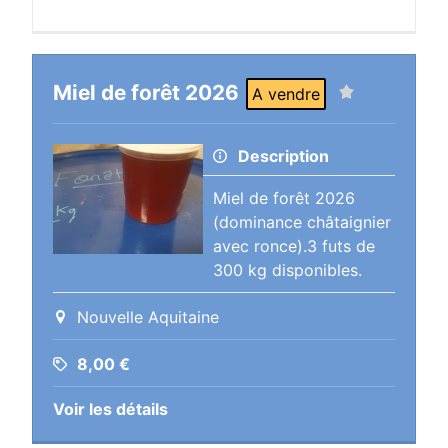
Miel de forêt 2026
A vendre
Description
Miel de forêt 2026
(dominance châtaignier
avec ronce).3 futs de
300 kg disponibles.
Nouvelle Aquitaine
8,00
€
Voir les détails