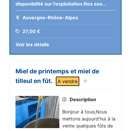
disponibilité sur l'exploitation.Nos sou...
Auvergne-Rhône-Alpes
27,00
€
Voir les détails
Miel de printemps et miel de
tilleul en fût.
A vendre
Description
Bonjour à tous,Nous
mettons aujourd'hui à la
vente quelques fûts de