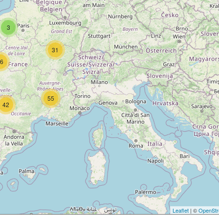
3
31
6
55
42
Leaflet
| ©
OpenStr