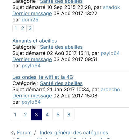
Catégorie :
Santé des abeilles
Sujet démarré 10 Sep 2015 22:28, par
shadok
Dernier message
08 Aoû 2017 13:22
par
dom25
1
2
3
Aimants et abeilles
Catégorie :
Santé des abeilles
Sujet démarré 02 Aoû 2017 15:11, par
psylo64
Dernier message
03 Aoû 2017 09:51
par
psylo64
Les ondes, le wifi et la 4G
Catégorie :
Santé des abeilles
Sujet démarré 21 Jan 2017 10:34, par
ardecho
Dernier message
02 Aoû 2017 15:08
par
psylo64
1
2
3
4
5
8
Forum
Index général des catégories