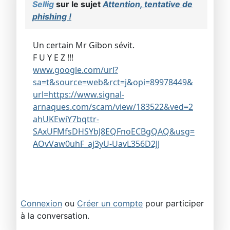
Sellig
sur le sujet
Attention, tentative de
phishing !
Un certain Mr Gibon sévit.
F U Y E Z !!!
www.google.com/url?
sa=t&source=web&rct=j&opi=89978449&
url=https://www.signal-
arnaques.com/scam/view/183522&ved=2
ahUKEwiY7bqttr-
SAxUFMfsDHSYbJ8EQFnoECBgQAQ&usg=
AOvVaw0uhF_aj3yU-UavL356D2JJ
Connexion
ou
Créer un compte
pour participer
à la conversation.