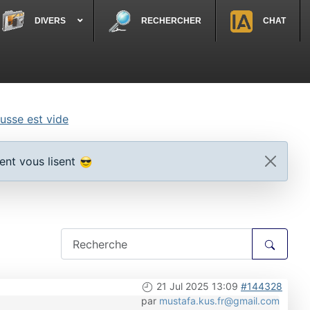
DIVERS
RECHERCHER
CHAT
usse est vide
ent vous lisent
21 Jul 2025 13:09
#144328
par
mustafa.kus.fr@gmail.com