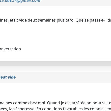
fa.kus.fr@gmail.com
aines, était vide deux semaines plus tard. Que se passe-t-il 
onversation.
est vide
3 semaines comme chez moi. Quand je dis arrêtée on pourrait
fanées, la sècheresse. En conditions favorables les colonies