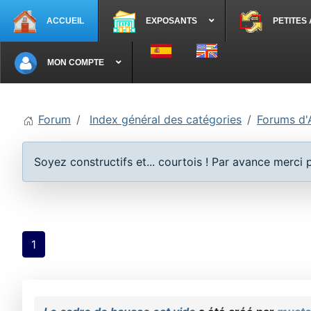
ACCUEIL
EXPOSANTS
PETITES
Sélectionnez votre langue
MON COMPTE
Forum
Index général des catégories
Forums d'
Soyez constructifs et... courtois ! Par avance merci
1