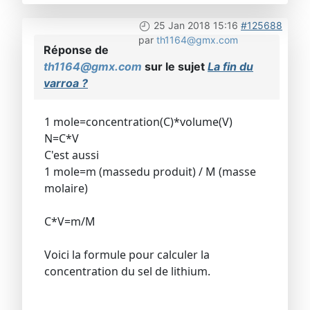
25 Jan 2018 15:16
#125688
par
th1164@gmx.com
Réponse de
th1164@gmx.com
sur le sujet
La fin du
varroa ?
1 mole=concentration(C)*volume(V)
N=C*V
C'est aussi
1 mole=m (massedu produit) / M (masse
molaire)
C*V=m/M
Voici la formule pour calculer la
concentration du sel de lithium.