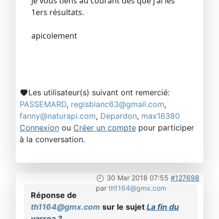
Je vous tiens au courant dès que j'ai les
1ers résultats.
apicolement
Les utilisateur(s) suivant ont remercié:
PASSEMARD
,
regisblanc63@gmail.com
,
fanny@naturapi.com
,
Depardon
,
max16380
Connexion
ou
Créer un compte
pour participer
à la conversation.
30 Mar 2018 07:55
#127698
par
th1164@gmx.com
Réponse de
th1164@gmx.com
sur le sujet
La fin du
varroa ?