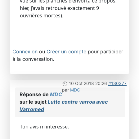
vue sur les planches d’envol (à ce propos,
hier, j’avais retrouvé exactement 9
ouvrières mortes).
Connexion
ou
Créer un compte
pour participer
à la conversation.
10 Oct 2018 20:26
#130377
par
MDC
Réponse de
MDC
sur le sujet
Lutte contre varroa avec
Varromed
Ton avis m intéresse.