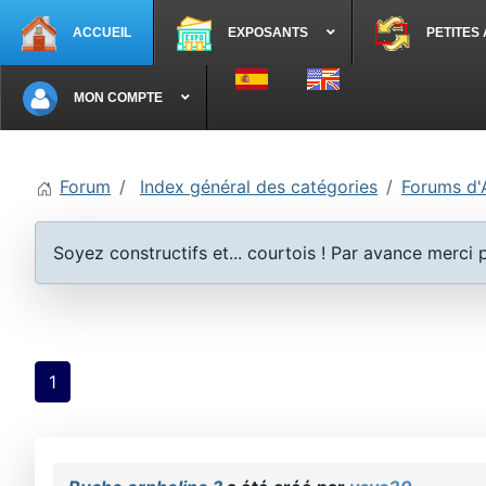
ACCUEIL
EXPOSANTS
PETITES
Sélectionnez votre langue
MON COMPTE
Forum
Index général des catégories
Forums d'
Soyez constructifs et... courtois ! Par avance merci
1