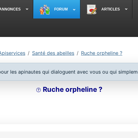
 ANNONCES
FORUM
ARTICLES
Apiservices
Santé des abeilles
Ruche orpheline ?
 pour les apinautes qui dialoguent avec vous ou qui simplem
Ruche orpheline ?