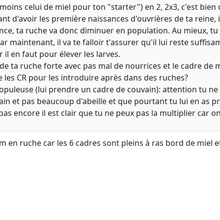
moins celui de miel pour ton "starter") en 2, 2x3, c'est bien 
vant d'avoir les première naissances d'ouvrières de ta rein
nce, ta ruche va donc diminuer en population. Au mieux, tu a
ar maintenant, il va te falloir t'assurer qu'il lui reste suff
il en faut pour élever les larves.
de ta ruche forte avec pas mal de nourrices et le cadre de m
e les CR pour les introduire après dans des ruches?
populeuse (lui prendre un cadre de couvain): attention tu ne 
n et pas beaucoup d'abeille et que pourtant tu lui en as pris
s encore il est clair que tu ne peux pas la multiplier car on
im en ruche car les 6 cadres sont pleins à ras bord de miel e