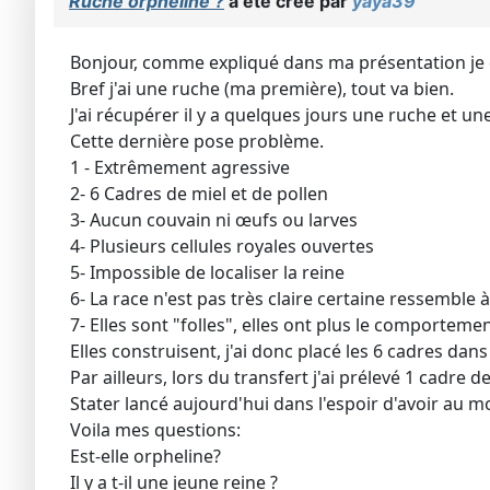
Ruche orpheline ?
a été créé par
yaya39
Bonjour, comme expliqué dans ma présentation je d
Bref j'ai une ruche (ma première), tout va bien.
J'ai récupérer il y a quelques jours une ruche et un
Cette dernière pose problème.
1 - Extrêmement agressive
2- 6 Cadres de miel et de pollen
3- Aucun couvain ni œufs ou larves
4- Plusieurs cellules royales ouvertes
5- Impossible de localiser la reine
6- La race n'est pas très claire certaine ressemble 
7- Elles sont "folles", elles ont plus le comporteme
Elles construisent, j'ai donc placé les 6 cadres da
Par ailleurs, lors du transfert j'ai prélevé 1 cadre d
Stater lancé aujourd'hui dans l'espoir d'avoir au m
Voila mes questions:
Est-elle orpheline?
Il y a t-il une jeune reine ?