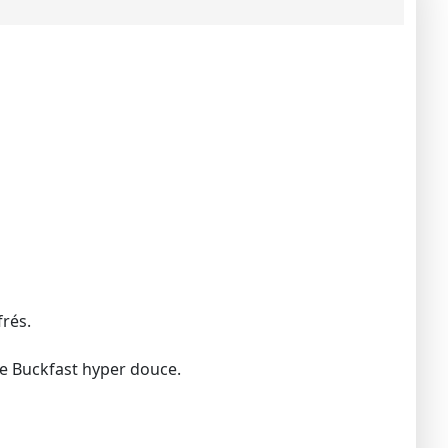
frés.
che Buckfast hyper douce.