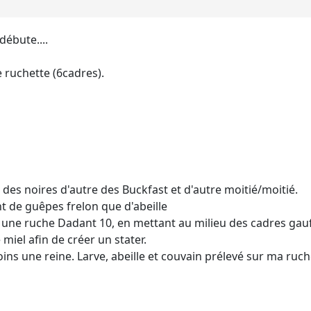
ébute....
e ruchette (6cadres).
à des noires d'autre des Buckfast et d'autre moitié/moitié.
nt de guêpes frelon que d'abeille
ns une ruche Dadant 10, en mettant au milieu des cadres gau
e miel afin de créer un stater.
oins une reine. Larve, abeille et couvain prélevé sur ma ru