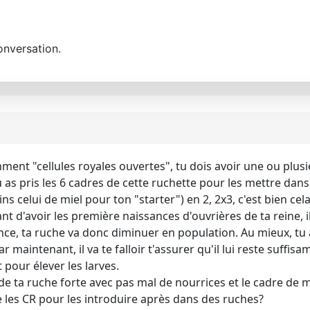
onversation.
mment "cellules royales ouvertes", tu dois avoir une ou plus
 tu as pris les 6 cadres de cette ruchette pour les mettre da
ns celui de miel pour ton "starter") en 2, 2x3, c'est bien cela
vant d'avoir les première naissances d'ouvrières de ta reine
nce, ta ruche va donc diminuer en population. Au mieux, tu a
ar maintenant, il va te falloir t'assurer qu'il lui reste suff
 pour élever les larves.
de ta ruche forte avec pas mal de nourrices et le cadre de mi
 les CR pour les introduire après dans des ruches?