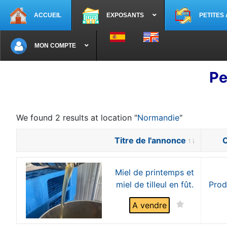
ACCUEIL
EXPOSANTS
PETITES
Sélectionnez votre langue
MON COMPTE
Pe
We found 2 results at location "
Normandie
"
Titre de l'annonce
C
Miel de printemps et
miel de tilleul en fût.
Prod
A vendre