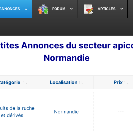
 ANNONCES
FORUM
ARTICLES
tites Annonces du secteur apic
Normandie
atégorie
Localisation
Prix
uits de la ruche
Normandie
---
et dérivés